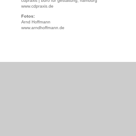
cdpraxis | büro für gestaltung, hamburg
www.cdpraxis.de
Fotos:
Arnd Hoffmann
www.arndhoffmann.de